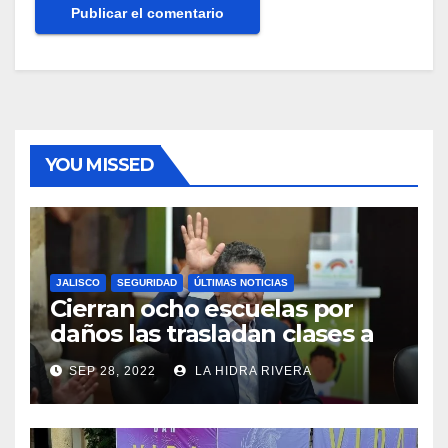
YOU MISSED
JALISCO
SEGURIDAD
ÚLTIMAS NOTICIAS
Cierran ocho escuelas por
daños las trasladan clases a
sedes alternas.
SEP 28, 2022
LA HIDRA RIVERA