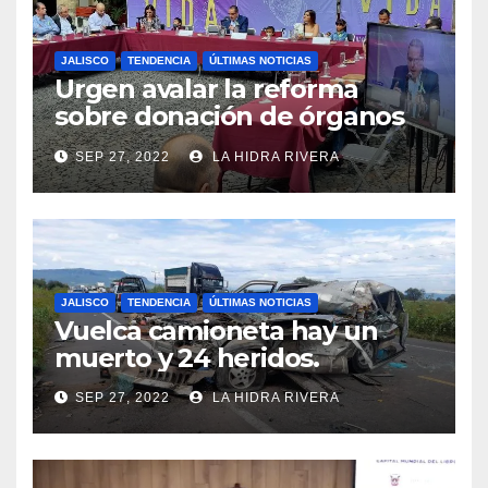
JALISCO
TENDENCIA
ÚLTIMAS NOTICIAS
Urgen avalar la reforma
sobre donación de órganos
en Jalisco.
SEP 27, 2022
LA HIDRA RIVERA
JALISCO
TENDENCIA
ÚLTIMAS NOTICIAS
Vuelca camioneta hay un
muerto y 24 heridos.
SEP 27, 2022
LA HIDRA RIVERA