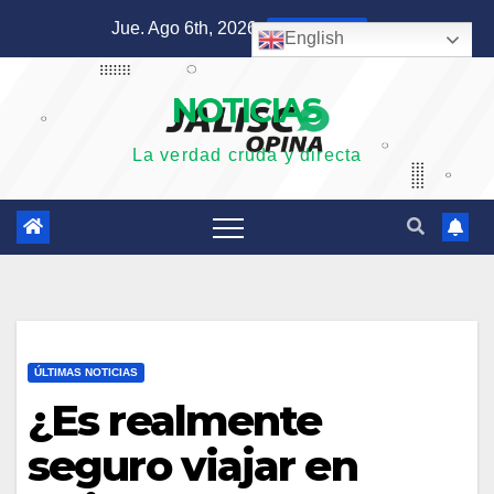
Saltar
Jue. Ago 6th, 2026
10:54:19 PM
English
al
contenido
NOTICIAS
La verdad cruda y directa
ÚLTIMAS NOTICIAS
¿Es realmente
seguro viajar en