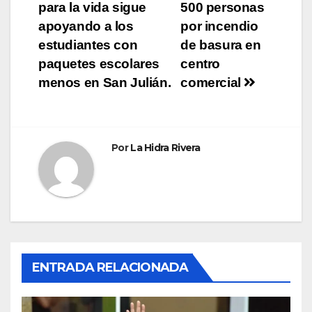
para la vida sigue
500 personas
de
apoyando a los
por incendio
entradas
estudiantes con
de basura en
paquetes escolares
centro
menos en San Julián.
comercial
Por
La Hidra Rivera
ENTRADA RELACIONADA