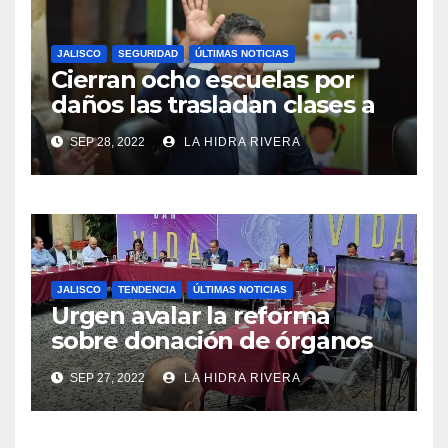
JALISCO
SEGURIDAD
ÚLTIMAS NOTICIAS
Cierran ocho escuelas por
daños las trasladan clases a
sedes alternas.
SEP 28, 2022
LA HIDRA RIVERA
JALISCO
TENDENCIA
ÚLTIMAS NOTICIAS
Urgen avalar la reforma
sobre donación de órganos
en Jalisco.
SEP 27, 2022
LA HIDRA RIVERA