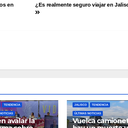
ños en
¿Es realmente seguro viajar en Jalis
TENDENCIA
JALISCO
TENDENCIA
NOTICIAS
ÚLTIMAS NOTICIAS
n avalar la
Vuelca camione
rma sobre
hay un muerto y