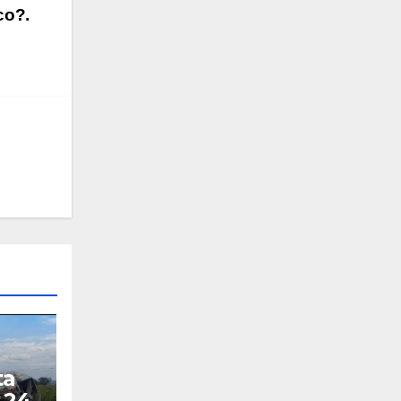
co?.
ta
 24