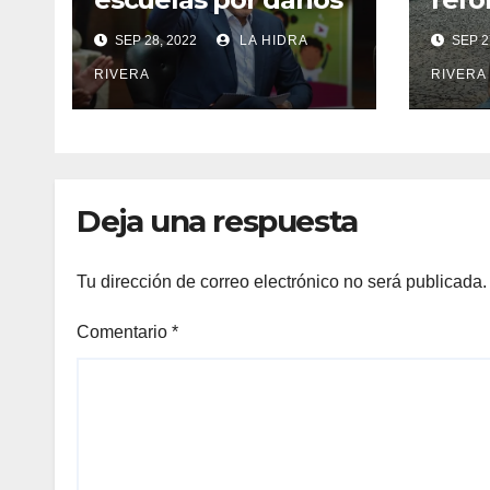
las trasladan clases
dona
SEP 28, 2022
LA HIDRA
SEP 2
a sedes alternas.
órga
RIVERA
RIVERA
Deja una respuesta
Tu dirección de correo electrónico no será publicada.
Comentario
*