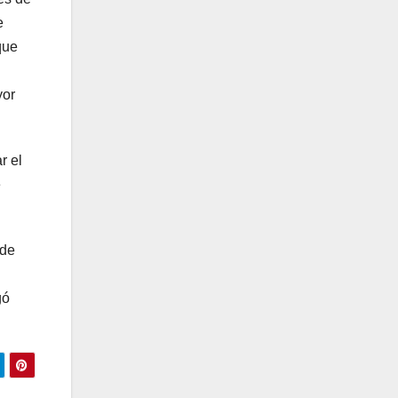
e
que
yor
r el
e
 de
gó