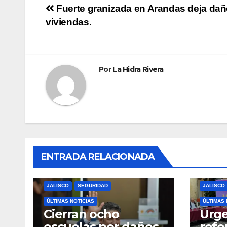
Navegación
Fuerte granizada en Arandas deja da
viviendas.
de
entradas
Por
La Hidra Rivera
ENTRADA RELACIONADA
JALISCO
SEGURIDAD
JALISCO
ÚLTIMAS NOTICIAS
ÚLTIMAS 
Cierran ocho
Urge
escuelas por daños
refo