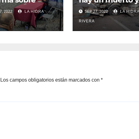
ción de
heridos.
7, 2022
LA HIDRA
SEP 27, 2022
LA HIDR
nos en Jalisco.
RIVERA
Los campos obligatorios están marcados con
*