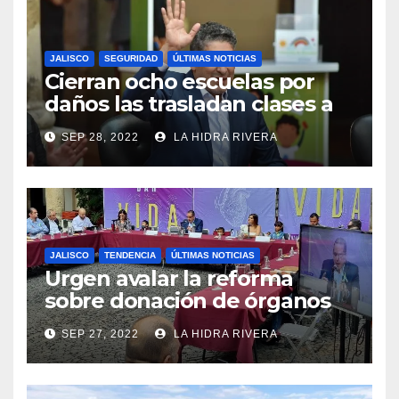
JALISCO
SEGURIDAD
ÚLTIMAS NOTICIAS
Cierran ocho escuelas por
daños las trasladan clases a
sedes alternas.
SEP 28, 2022
LA HIDRA RIVERA
JALISCO
TENDENCIA
ÚLTIMAS NOTICIAS
Urgen avalar la reforma
sobre donación de órganos
en Jalisco.
SEP 27, 2022
LA HIDRA RIVERA