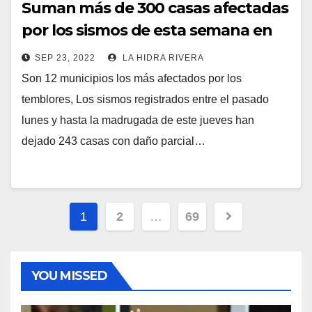
Suman más de 300 casas afectadas
por los sismos de esta semana en
Jalisco.
SEP 23, 2022
LA HIDRA RIVERA
Son 12 municipios los más afectados por los
temblores, Los sismos registrados entre el pasado
lunes y hasta la madrugada de este jueves han
dejado 243 casas con daño parcial…
Paginación
1
2
…
69
de
entradas
YOU MISSED