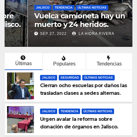
JALISCO
SEGURIDAD
ÚLTIMAS NOTICIAS
Cierran ocho escuelas por
daños las trasladan clases a
sedes alternas.
SEP 28, 2022
LA HIDRA RIVERA
Últimas
Populares
Tendencias
JALISCO
SEGURIDAD
ÚLTIMAS NOTICIAS
Cierran ocho escuelas por daños las
trasladan clases a sedes alternas.
JALISCO
TENDENCIA
ÚLTIMAS NOTICIAS
Urgen avalar la reforma sobre
donación de órganos en Jalisco.