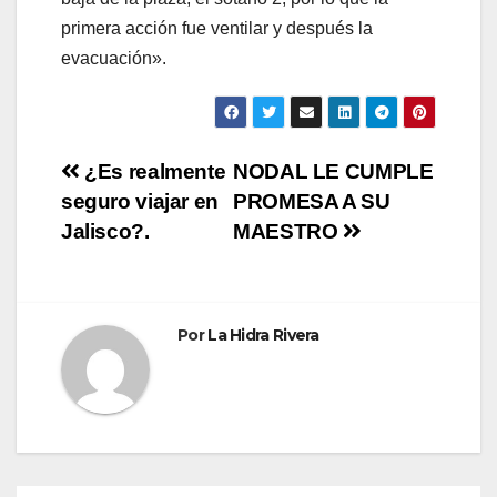
primera acción fue ventilar y después la
evacuación».
Navegación
¿Es realmente
NODAL LE CUMPLE
seguro viajar en
PROMESA A SU
de
Jalisco?.
MAESTRO
entradas
Por
La Hidra Rivera