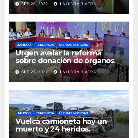
sedes alternas.
SEP 28, 2022
LA HIDRA RIVERA
JALISCO
TENDENCIA
ÚLTIMAS NOTICIAS
Urgen avalar la reforma
sobre donación de órganos
en Jalisco.
SEP 27, 2022
LA HIDRA RIVERA
JALISCO
TENDENCIA
ÚLTIMAS NOTICIAS
Vuelca camioneta hay un
muerto y 24 heridos.