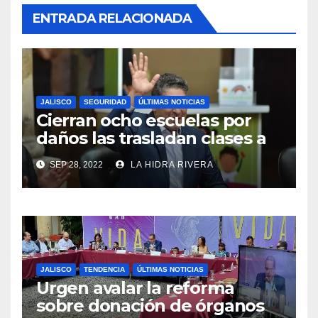
ENTRADA RELACIONADA
JALISCO
SEGURIDAD
ÚLTIMAS NOTICIAS
Cierran ocho escuelas por
daños las trasladan clases a
sedes alternas.
SEP 28, 2022
LA HIDRA RIVERA
JALISCO
TENDENCIA
ÚLTIMAS NOTICIAS
Urgen avalar la reforma
sobre donación de órganos