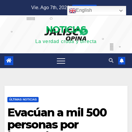
Saltar
Vie. Ago 7th, 2026
4:38:53 AM
English
al
contenido
NOTICIAS
La verdad cruda y directa
ÚLTIMAS NOTICIAS
Evacúan a mil 500
personas por