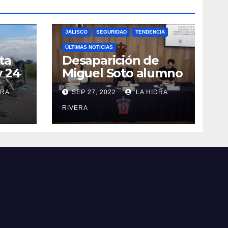
JALISCO
SEGURIDAD
TENDENCIA
ÚLTIMAS NOTICIAS
ta
Desaparición de
y 24
Miguel Soto alumno
del CUCEA.
DRA
SEP 27, 2022
LA HIDRA
RIVERA