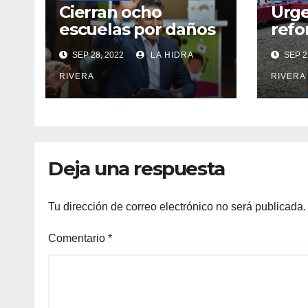
Cierran ocho
Urge
escuelas por daños
refo
las trasladan clases
dona
SEP 28, 2022
LA HIDRA
SEP 2
a sedes alternas.
órga
RIVERA
RIVERA
Deja una respuesta
Tu dirección de correo electrónico no será publicada.
Comentario
*