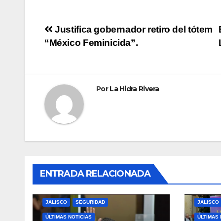
Navegación
Justifica gobernador retiro del tótem
“México Feminicida”.
de
entradas
Por
La Hidra Rivera
ENTRADA RELACIONADA
JALISCO
SEGURIDAD
JALISCO
ÚLTIMAS NOTICIAS
ÚLTIMAS 