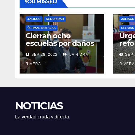
YOU MISSED
JALISCO
SEGURIDAD
JALISCO
ÚLTIMAS NOTICIAS
ÚLTIMAS
Cierran ocho
Urge
escuelas por daños
ref
las trasladan clases
don
SEP 28, 2022
LA HIDRA
SEP 
a sedes alternas.
órga
RIVERA
RIVERA
NOTICIAS
La verdad cruda y directa