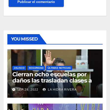
YOU MISSED
JALISCO
SEGURIDAD
ÚLTIMAS NOTICIAS
Cierran ocho escuelas por
daños las trasladan clases a
sedes alternas.
SEP 28, 2022
LA HIDRA RIVERA