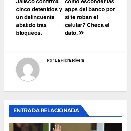
Jalisco confirma
cómo esconder las
de
cinco detenidos y
apps del banco por
entradas
un delincuente
si te roban el
abatido tras
celular? Checa el
bloqueos.
dato.
Por
La Hidra Rivera
ENTRADA RELACIONADA