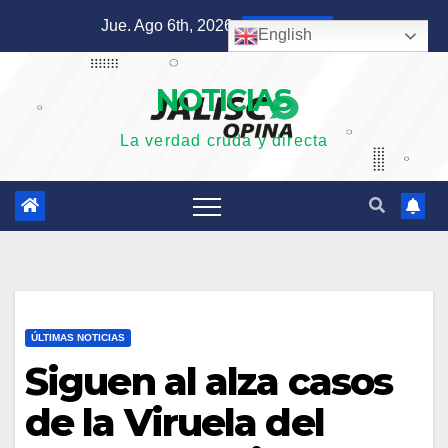
Saltar
Jue. Ago 6th, 2026
10:50:53 PM
English
al
contenido
NOTICIAS
La verdad cruda y directa
ÚLTIMAS NOTICIAS
Siguen al alza casos
de la Viruela del