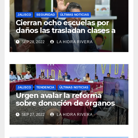
JALISCO
SEGURIDAD
ÚLTIMAS NOTICIAS
Cierran ocho escuelas por
daños las trasladan clases a
sedes alternas.
SEP 28, 2022
LA HIDRA RIVERA
JALISCO
TENDENCIA
ÚLTIMAS NOTICIAS
Urgen avalar la reforma
sobre donación de órganos
en Jalisco.
SEP 27, 2022
LA HIDRA RIVERA