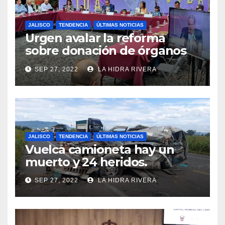
JALISCO
TENDENCIA
ÚLTIMAS NOTICIAS
Urgen avalar la reforma
sobre donación de órganos
en Jalisco.
SEP 27, 2022
LA HIDRA RIVERA
JALISCO
TENDENCIA
ÚLTIMAS NOTICIAS
Vuelca camioneta hay un
muerto y 24 heridos.
SEP 27, 2022
LA HIDRA RIVERA