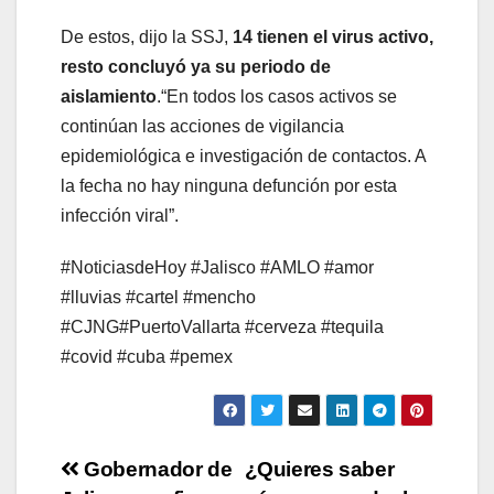
De estos, dijo la SSJ,
14 tienen el virus activo,
resto concluyó ya su periodo de
aislamiento
.“En todos los casos activos se
continúan las acciones de vigilancia
epidemiológica e investigación de contactos. A
la fecha no hay ninguna defunción por esta
infección viral”.
#NoticiasdeHoy #Jalisco #AMLO #amor
#lluvias #cartel #mencho
#CJNG#PuertoVallarta #cerveza #tequila
#covid #cuba #pemex
Navegación
Gobernador de
¿Quieres saber