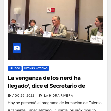
JALISCO
ÚLTIMAS NOTICIAS
La venganza de los nerd ha
llegado’, dice el Secretario de
Innovación.
AGO 29, 2022
LA HIDRA RIVERA
Hoy se presentó el programa de formación de Talento
Altamente Especializado. Durante los próximos 12