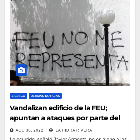
JALISCO
ÚLTIMAS NOTICIAS
Vandalizan edificio de la FEU;
apuntan a ataques por parte del
Gobierno.
AGO 30, 2022
LA HIDRA RIVERA
Lo ocurrido, señaló Javier Armenta, no es ajeno a las