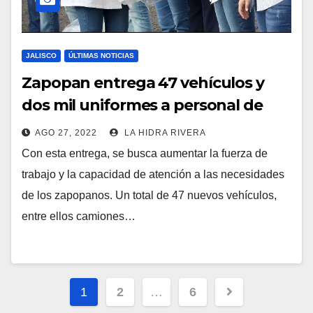
JALISCO
ÚLTIMAS NOTICIAS
Zapopan entrega 47 vehículos y
dos mil uniformes a personal de
Servicios Municipales.
AGO 27, 2022
LA HIDRA RIVERA
Con esta entrega, se busca aumentar la fuerza de
trabajo y la capacidad de atención a las necesidades
de los zapopanos. Un total de 47 nuevos vehículos,
entre ellos camiones…
Paginación
1
2
…
6