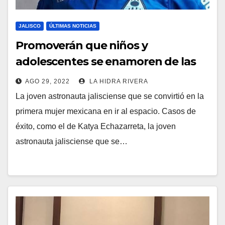
JALISCO
ÚLTIMAS NOTICIAS
Promoverán que niños y
adolescentes se enamoren de las
ingenierías y la ciencia.
AGO 29, 2022
LA HIDRA RIVERA
La joven astronauta jalisciense que se convirtió en la
primera mujer mexicana en ir al espacio. Casos de
éxito, como el de Katya Echazarreta, la joven
astronauta jalisciense que se…