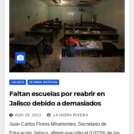
JALISCO
ÚLTIMAS NOTICIAS
Faltan escuelas por reabrir en
Jalisco debido a demasiados
problemas.
AGO 29, 2022
LA HIDRA RIVERA
Juan Carlos Flores Miramontes, Secretario de
Educación Jalisco, afirmó que sólo el 0.023% de las