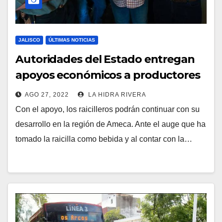
JALISCO
ÚLTIMAS NOTICIAS
Autoridades del Estado entregan
apoyos económicos a productores
de raicilla.
AGO 27, 2022
LA HIDRA RIVERA
Con el apoyo, los raicilleros podrán continuar con su
desarrollo en la región de Ameca. Ante el auge que ha
tomado la raicilla como bebida y al contar con la…