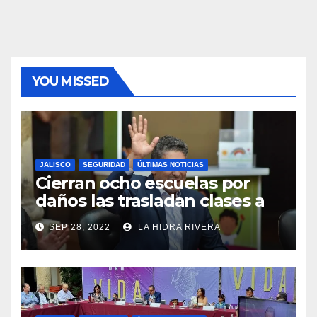
de
entradas
YOU MISSED
JALISCO
SEGURIDAD
ÚLTIMAS NOTICIAS
Cierran ocho escuelas por
daños las trasladan clases a
sedes alternas.
SEP 28, 2022
LA HIDRA RIVERA