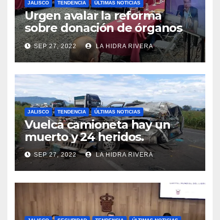
JALISCO
TENDENCIA
ÚLTIMAS NOTICIAS
Urgen avalar la reforma
sobre donación de órganos
en Jalisco.
SEP 27, 2022
LA HIDRA RIVERA
JALISCO
TENDENCIA
ÚLTIMAS NOTICIAS
Vuelca camioneta hay un
muerto y 24 heridos.
SEP 27, 2022
LA HIDRA RIVERA