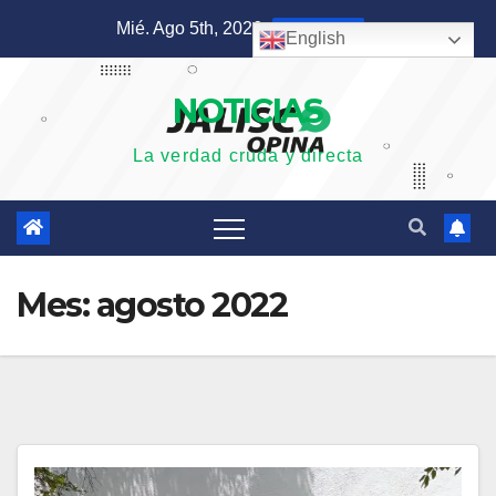
Saltar
Mié. Ago 5th, 2026
6:29:21 PM
English
al
contenido
NOTICIAS
La verdad cruda y directa
Mes:
agosto 2022