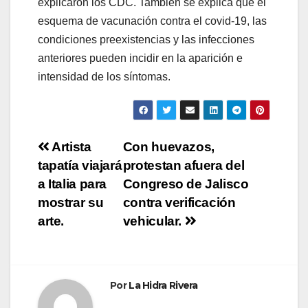
explicaron los CDC. También se explica que el
esquema de vacunación contra el covid-19, las
condiciones preexistencias y las infecciones
anteriores pueden incidir en la aparición e
intensidad de los síntomas.
Navegación
Artista
Con huevazos,
tapatía viajará
protestan afuera del
de
a Italia para
Congreso de Jalisco
entradas
mostrar su
contra verificación
arte.
vehicular.
Por
La Hidra Rivera