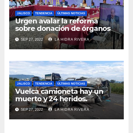
JALISCO
TENDENCIA
ÚLTIMAS NOTICIAS
Urgen avalar la reforma
sobre donación de órganos
en Jalisco.
SEP 27, 2022
LA HIDRA RIVERA
JALISCO
TENDENCIA
ÚLTIMAS NOTICIAS
Vuelca camioneta hay un
muerto y 24 heridos.
SEP 27, 2022
LA HIDRA RIVERA