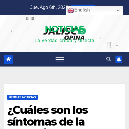
Saltar
Jue. Ago 6th, 2026
5:00:38 AM
English
al
contenido
NOTICIAS
La verdad cruda y directa
ÚLTIMAS NOTICIAS
¿Cuáles son los
síntomas de la