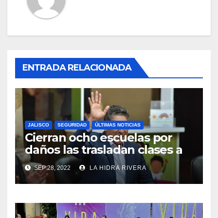
ENTRADA RELACIONADA
JALISCO
SEGURIDAD
ÚLTIMAS NOTICIAS
Cierran ocho escuelas por
daños las trasladan clases a
sedes alternas.
SEP 28, 2022
LA HIDRA RIVERA