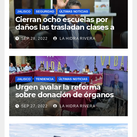
JALISCO
SEGURIDAD
ÚLTIMAS NOTICIAS
Cierran ocho escuelas por
daños las trasladan clases a
sedes alternas.
SEP 28, 2022
LA HIDRA RIVERA
JALISCO
TENDENCIA
ÚLTIMAS NOTICIAS
Urgen avalar la reforma
sobre donación de órganos
en Jalisco.
SEP 27, 2022
LA HIDRA RIVERA