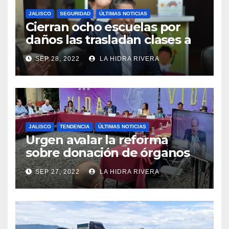
JALISCO
SEGURIDAD
ÚLTIMAS NOTICIAS
Cierran ocho escuelas por
daños las trasladan clases a
sedes alternas.
SEP 28, 2022
LA HIDRA RIVERA
JALISCO
TENDENCIA
ÚLTIMAS NOTICIAS
Urgen avalar la reforma
sobre donación de órganos
en Jalisco.
SEP 27, 2022
LA HIDRA RIVERA