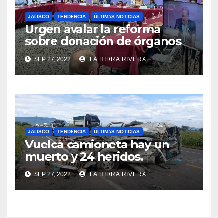
JALISCO
TENDENCIA
ÚLTIMAS NOTICIAS
Urgen avalar la reforma
sobre donación de órganos
en Jalisco.
SEP 27, 2022
LA HIDRA RIVERA
JALISCO
TENDENCIA
ÚLTIMAS NOTICIAS
Vuelca camioneta hay un
muerto y 24 heridos.
SEP 27, 2022
LA HIDRA RIVERA