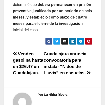
determinó que
deberá permanecer en prisión
preventiva justificada por un periodo de seis
meses, y estableció como plazo de cuatro
meses para el cierre de la investigación
inicial del caso.
Navegación
Venden
Guadalajara anuncia
gasolina hasta
convocatoria para
de
en $26.47 en
instalar “Nidos de
entradas
Guadalajara.
Lluvia” en escuelas.
Por
La Hidra Rivera