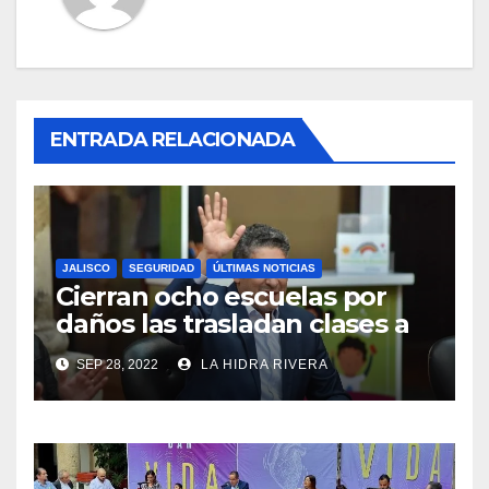
ENTRADA RELACIONADA
JALISCO
SEGURIDAD
ÚLTIMAS NOTICIAS
Cierran ocho escuelas por
daños las trasladan clases a
sedes alternas.
SEP 28, 2022
LA HIDRA RIVERA