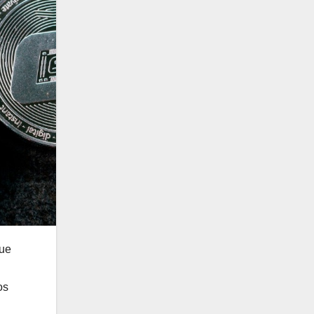
que
os