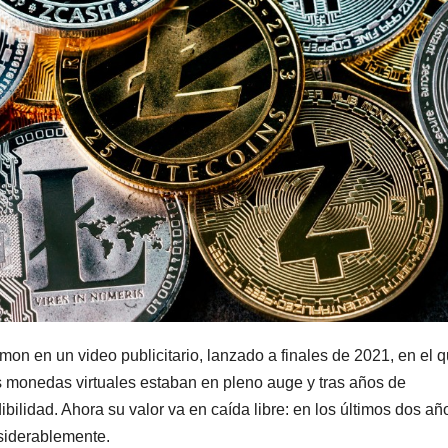
amon en un video publicitario, lanzado a finales de 2021, en el 
as monedas virtuales estaban en pleno auge y tras años de
ilidad. Ahora su valor va en caída libre: en los últimos dos añ
siderablemente.