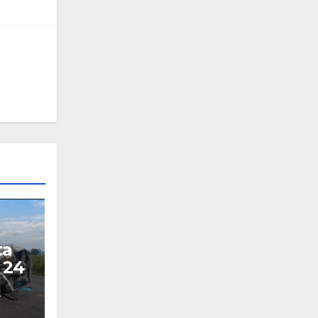
ta
 24
A