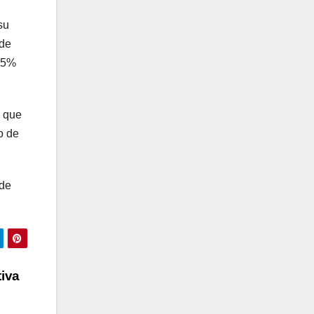
su
 de
 75%
a que
o de
 de
tiva