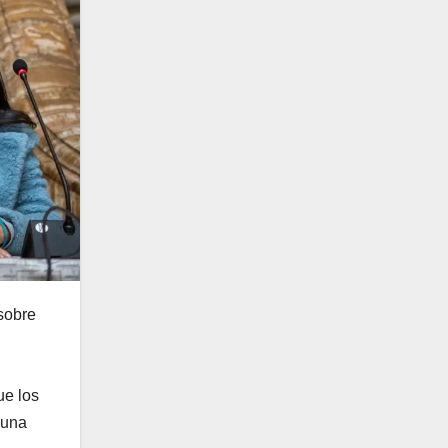
sobre
ue los
 una