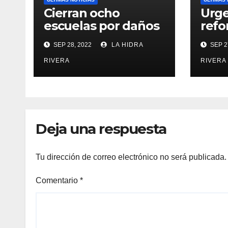
Cierran ocho
Urge
escuelas por daños
refo
las trasladan clases
dona
SEP 28, 2022
LA HIDRA
SEP 2
a sedes alternas.
órga
RIVERA
RIVERA
Deja una respuesta
Tu dirección de correo electrónico no será publicada.
Comentario
*