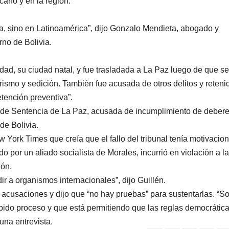
cano y en la región.
ia, sino en Latinoamérica”, dijo Gonzalo Mendieta, abogado y
rno de Bolivia.
dad, su ciudad natal, y fue trasladada a La Paz luego de que se
rismo y sedición. También fue acusada de otros delitos y reteni
tención preventiva”.
ro de Sentencia de La Paz, acusada de incumplimiento de debere
de Bolivia.
w York Times que creía que el fallo del tribunal tenía motivacio
ado por un aliado socialista de Morales, incurrió en violación a la
ión.
ir a organismos internacionales”, dijo Guillén.
as acusaciones y dijo que “no hay pruebas” para sustentarlas. “
bido proceso y que está permitiendo que las reglas democrátic
 una entrevista.