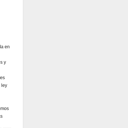
da en
s y
nes
 ley
Somos
as