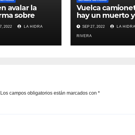
n avalar la
Vuelca camione
rma sobre
hay un muerto y
ción de
heridos.
7, 2022
LA HIDRA
SEP 27, 2022
LA HIDR
nos en Jalisco.
RIVERA
Los campos obligatorios están marcados con
*