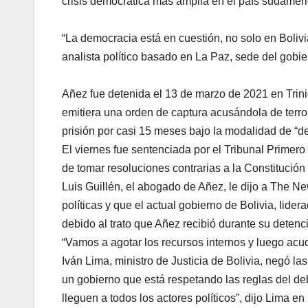
crisis democrática más amplia en el país sudameri
“La democracia está en cuestión, no solo en Boliv
analista político basado en La Paz, sede del gobie
Añez fue detenida el 13 de marzo de 2021 en Trini
emitiera una orden de captura acusándola de terro
prisión por casi 15 meses bajo la modalidad de “de
El viernes fue sentenciada por el Tribunal Prime
de tomar resoluciones contrarias a la Constitución 
Luis Guillén, el abogado de Añez, le dijo a The Ne
políticas y que el actual gobierno de Bolivia, lider
debido al trato que Añez recibió durante su detenc
“Vamos a agotar los recursos internos y luego acud
Iván Lima, ministro de Justicia de Bolivia, negó l
un gobierno que está respetando las reglas del de
lleguen a todos los actores políticos”, dijo Lima en