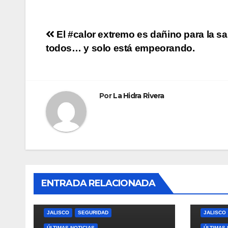
Navegación
El #calor extremo es dañino para la sa
todos… y solo está empeorando.
de
entradas
Por
La Hidra Rivera
ENTRADA RELACIONADA
JALISCO
SEGURIDAD
JALISCO
ÚLTIMAS NOTICIAS
ÚLTIMAS 