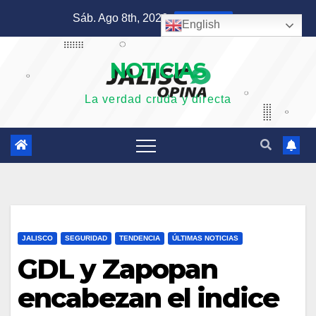
Saltar
Sáb. Ago 8th, 2026
8:19:51 AM
English
al
contenido
NOTICIAS
La verdad cruda y directa
JALISCO
SEGURIDAD
TENDENCIA
ÚLTIMAS NOTICIAS
GDL y Zapopan
encabezan el indice