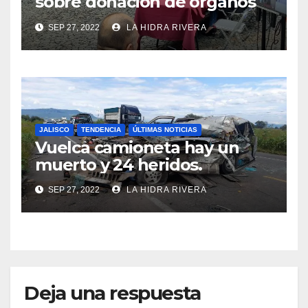
sobre donación de órganos
en Jalisco.
SEP 27, 2022
LA HIDRA RIVERA
JALISCO
TENDENCIA
ÚLTIMAS NOTICIAS
Vuelca camioneta hay un
muerto y 24 heridos.
SEP 27, 2022
LA HIDRA RIVERA
Deja una respuesta