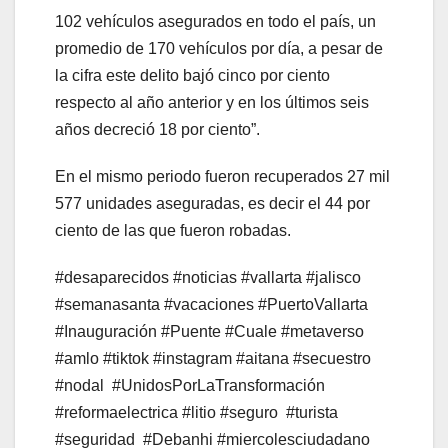
102 vehículos asegurados en todo el país, un
promedio de 170 vehículos por día, a pesar de
la cifra este delito bajó cinco por ciento
respecto al año anterior y en los últimos seis
años decreció 18 por ciento”.
En el mismo periodo fueron recuperados 27 mil
577 unidades aseguradas, es decir el 44 por
ciento de las que fueron robadas.
#desaparecidos #noticias #vallarta #jalisco
#semanasanta #vacaciones #PuertoVallarta
#Inauguración #Puente #Cuale #metaverso
#amlo #tiktok #instagram #aitana #secuestro
#nodal
#UnidosPorLaTransformación
#reformaelectrica #litio #seguro
#turista
#seguridad
#Debanhi #miercolesciudadano