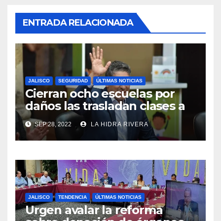
ENTRADA RELACIONADA
JALISCO
SEGURIDAD
ÚLTIMAS NOTICIAS
Cierran ocho escuelas por
daños las trasladan clases a
sedes alternas.
SEP 28, 2022
LA HIDRA RIVERA
JALISCO
TENDENCIA
ÚLTIMAS NOTICIAS
Urgen avalar la reforma