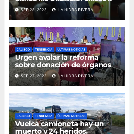
sedes alternas.
SEP 28, 2022
LA HIDRA RIVERA
JALISCO
TENDENCIA
ÚLTIMAS NOTICIAS
Urgen avalar la reforma
sobre donación de órganos
en Jalisco.
SEP 27, 2022
LA HIDRA RIVERA
JALISCO
TENDENCIA
ÚLTIMAS NOTICIAS
Vuelca camioneta hay un
muerto y 24 heridos.