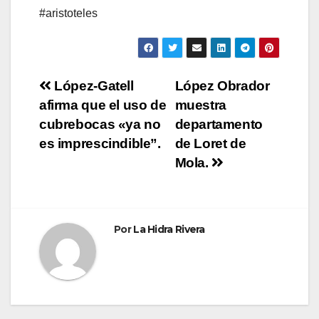
#aristoteles
Navegación
López-Gatell
López Obrador
afirma que el uso de
muestra
de
cubrebocas «ya no
departamento
entradas
es imprescindible”.
de Loret de
Mola.
Por
La Hidra Rivera