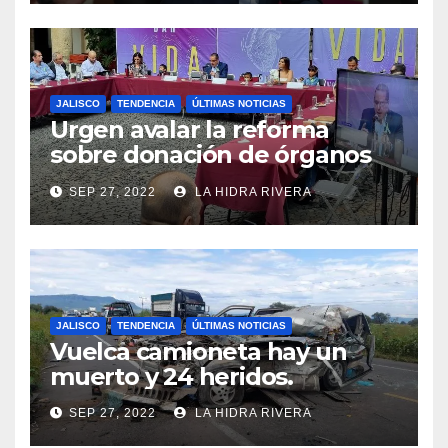
JALISCO
TENDENCIA
ÚLTIMAS NOTICIAS
Urgen avalar la reforma
sobre donación de órganos
en Jalisco.
SEP 27, 2022
LA HIDRA RIVERA
JALISCO
TENDENCIA
ÚLTIMAS NOTICIAS
Vuelca camioneta hay un
muerto y 24 heridos.
SEP 27, 2022
LA HIDRA RIVERA