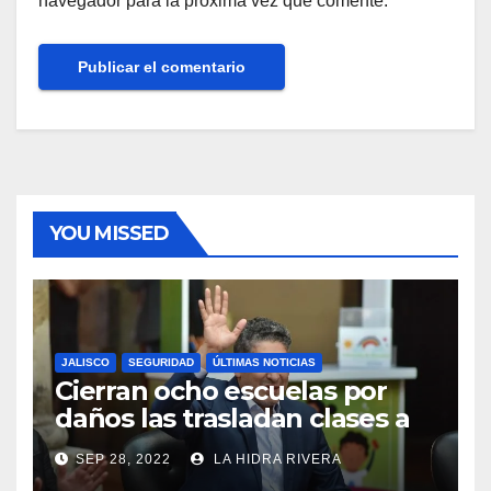
navegador para la próxima vez que comente.
YOU MISSED
JALISCO
SEGURIDAD
ÚLTIMAS NOTICIAS
Cierran ocho escuelas por
daños las trasladan clases a
sedes alternas.
SEP 28, 2022
LA HIDRA RIVERA