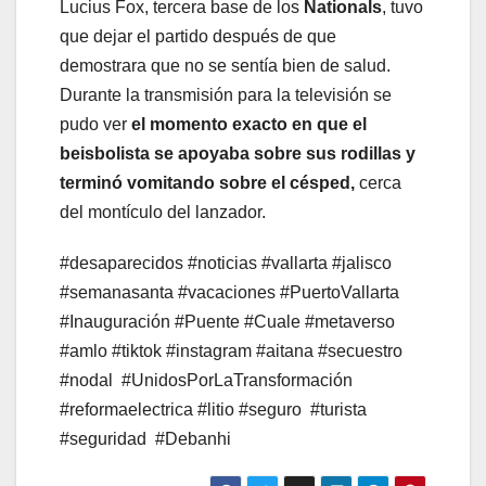
Lucius Fox, tercera base de los
Nationals
, tuvo
que dejar el partido después de que
demostrara que no se sentía bien de salud.
Durante la transmisión para la televisión se
pudo ver
el momento exacto en que el
beisbolista se apoyaba sobre sus rodillas y
terminó vomitando sobre el césped,
cerca
del montículo del lanzador.
#desaparecidos #noticias #vallarta #jalisco
#semanasanta #vacaciones #PuertoVallarta
#Inauguración #Puente #Cuale #metaverso
#amlo #tiktok #instagram #aitana #secuestro
#nodal
#UnidosPorLaTransformación
#reformaelectrica #litio #seguro
#turista
#seguridad
#Debanhi