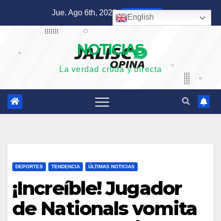
Saltar
Jue. Ago 6th, 2026
4:10:58 AM
English
al
contenido
NOTICIAS
La verdad cruda y directa
DEPORTES
TENDENCIA
ÚLTIMAS NOTICIAS
¡Increíble! Jugador
de Nationals vomita