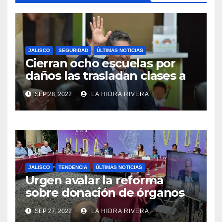
JALISCO
SEGURIDAD
ÚLTIMAS NOTICIAS
Cierran ocho escuelas por
daños las trasladan clases a
sedes alternas.
SEP 28, 2022
LA HIDRA RIVERA
JALISCO
TENDENCIA
ÚLTIMAS NOTICIAS
Urgen avalar la reforma
sobre donación de órganos
en Jalisco.
SEP 27, 2022
LA HIDRA RIVERA