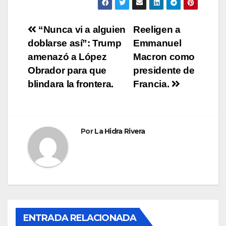
Navegación
“Nunca vi a alguien
Reeligen a
doblarse así”: Trump
Emmanuel
de
amenazó a López
Macron como
entradas
Obrador para que
presidente de
blindara la frontera.
Francia.
Por
La Hidra Rivera
ENTRADA RELACIONADA