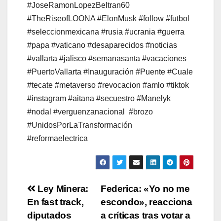
#JoseRamonLopezBeltran60
#TheRiseofLOONA #ElonMusk #follow #futbol
#seleccionmexicana #rusia #ucrania #guerra
#papa #vaticano #desaparecidos #noticias
#vallarta #jalisco #semanasanta #vacaciones
#PuertoVallarta #Inauguración #Puente #Cuale
#tecate #metaverso #revocacion #amlo #tiktok
#instagram #aitana #secuestro #Manelyk
#nodal #verguenzanacional
#brozo
#UnidosPorLaTransformación
#reformaelectrica
Navegación
Ley Minera:
Federica: «Yo no me
En fast track,
escondo», reacciona
de
diputados
a críticas tras votar a