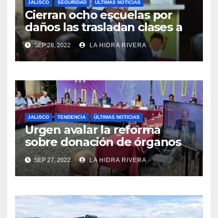
JALISCO
SEGURIDAD
ÚLTIMAS NOTICIAS
Cierran ocho escuelas por
daños las trasladan clases a
sedes alternas.
SEP 28, 2022
LA HIDRA RIVERA
JALISCO
TENDENCIA
ÚLTIMAS NOTICIAS
Urgen avalar la reforma
sobre donación de órganos
en Jalisco.
SEP 27, 2022
LA HIDRA RIVERA