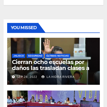
YOU MISSED
JALISCO
SEGURIDAD
ÚLTIMAS NOTICIAS
Cierran ocho escuelas por
daños las trasladan clases a
sedes alternas.
SEP 28, 2022
LA HIDRA RIVERA