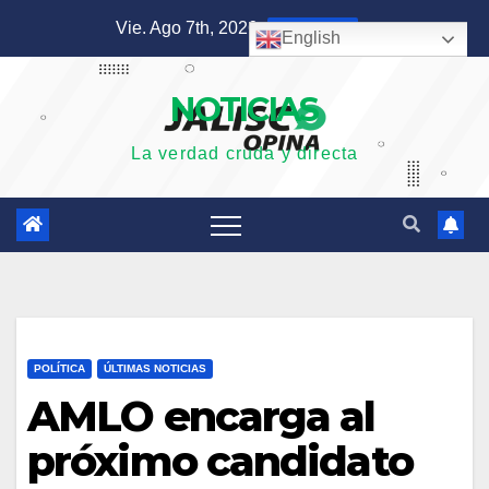
Saltar
Vie. Ago 7th, 2026
4:58:33 AM
English
al
contenido
NOTICIAS
La verdad cruda y directa
POLÍTICA
ÚLTIMAS NOTICIAS
AMLO encarga al
próximo candidato