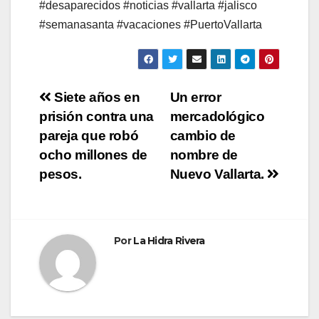
#desaparecidos #noticias #vallarta #jalisco
#semanasanta #vacaciones #PuertoVallarta
Navegación
Siete años en
Un error
prisión contra una
mercadológico
de
pareja que robó
cambio de
entradas
ocho millones de
nombre de
pesos.
Nuevo Vallarta.
Por
La Hidra Rivera