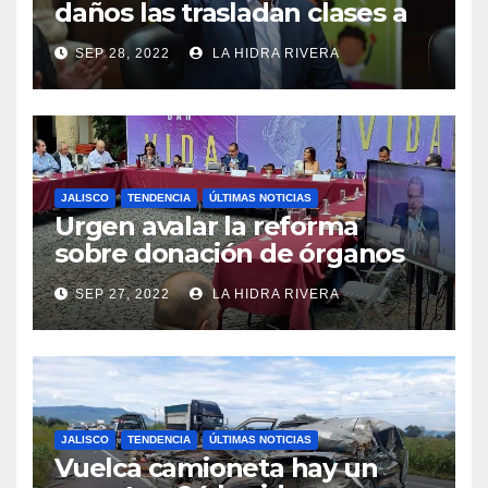
daños las trasladan clases a
sedes alternas.
SEP 28, 2022
LA HIDRA RIVERA
JALISCO
TENDENCIA
ÚLTIMAS NOTICIAS
Urgen avalar la reforma
sobre donación de órganos
en Jalisco.
SEP 27, 2022
LA HIDRA RIVERA
JALISCO
TENDENCIA
ÚLTIMAS NOTICIAS
Vuelca camioneta hay un