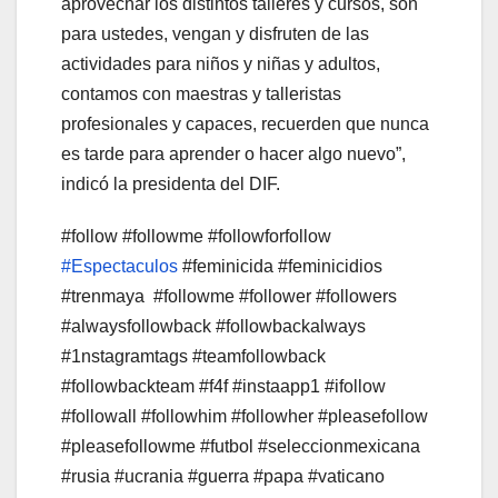
aprovechar los distintos talleres y cursos, son
para ustedes, vengan y disfruten de las
actividades para niños y niñas y adultos,
contamos con maestras y talleristas
profesionales y capaces, recuerden que nunca
es tarde para aprender o hacer algo nuevo”,
indicó la presidenta del DIF.
#follow #followme #followforfollow
#Espectaculos
#feminicida #feminicidios
#trenmaya
#followme #follower #followers
#alwaysfollowback #followbackalways
#1nstagramtags #teamfollowback
#followbackteam #f4f #instaapp1 #ifollow
#followall #followhim #followher #pleasefollow
#pleasefollowme #futbol #seleccionmexicana
#rusia #ucrania #guerra #papa #vaticano