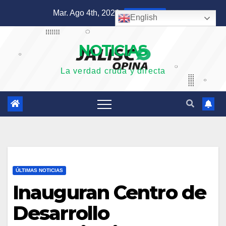
Saltar
Mar. Ago 4th, 2026
8:58:44 PM
English
al
contenido
NOTICIAS
La verdad cruda y directa
ÚLTIMAS NOTICIAS
Inauguran Centro de
Desarrollo