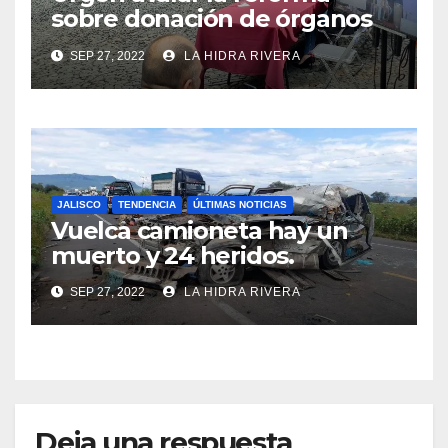
sobre donación de órganos
en Jalisco.
SEP 27, 2022
LA HIDRA RIVERA
JALISCO
TENDENCIA
ÚLTIMAS NOTICIAS
Vuelca camioneta hay un
muerto y 24 heridos.
SEP 27, 2022
LA HIDRA RIVERA
Deja una respuesta