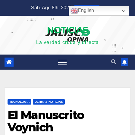
Saltar
Sáb. Ago 8th, 2026
8:34:06 AM
English
al
contenido
NOTICIAS
La verdad cruda y directa
TECNOLOGÍA
ÚLTIMAS NOTICIAS
El Manuscrito
Voynich