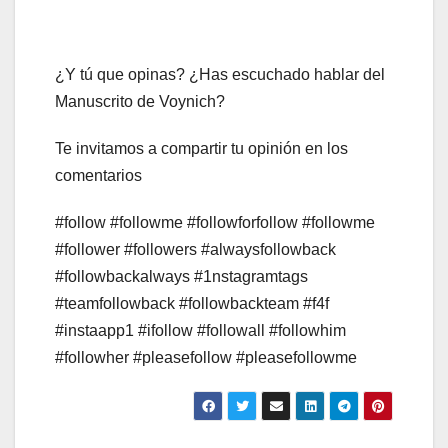
¿Y tú que opinas? ¿Has escuchado hablar del
Manuscrito de Voynich?
Te invitamos a compartir tu opinión en los
comentarios
#follow #followme #followforfollow #followme
#follower #followers #alwaysfollowback
#followbackalways #1nstagramtags
#teamfollowback #followbackteam #f4f
#instaapp1 #ifollow #followall #followhim
#followher #pleasefollow #pleasefollowme