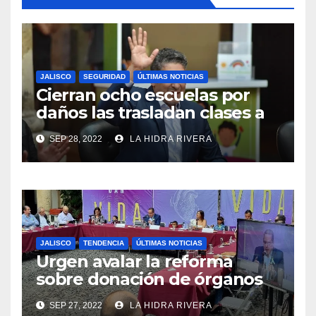
JALISCO
SEGURIDAD
ÚLTIMAS NOTICIAS
Cierran ocho escuelas por
daños las trasladan clases a
sedes alternas.
SEP 28, 2022
LA HIDRA RIVERA
JALISCO
TENDENCIA
ÚLTIMAS NOTICIAS
Urgen avalar la reforma
sobre donación de órganos
en Jalisco.
SEP 27, 2022
LA HIDRA RIVERA