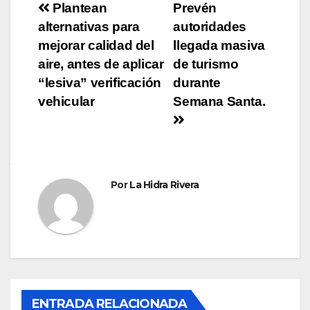
Navegación
Plantean
Prevén
alternativas para
autoridades
de
mejorar calidad del
llegada masiva
entradas
aire, antes de aplicar
de turismo
“lesiva” verificación
durante
vehicular
Semana Santa.
Por
La Hidra Rivera
ENTRADA RELACIONADA