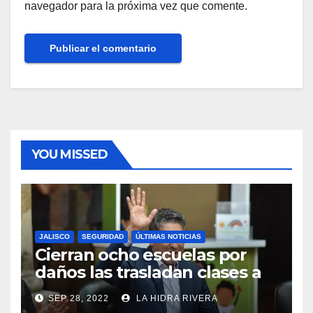
navegador para la próxima vez que comente.
YOU MISSED
JALISCO
SEGURIDAD
ÚLTIMAS NOTICIAS
Cierran ocho escuelas por
daños las trasladan clases a
sedes alternas.
SEP 28, 2022
LA HIDRA RIVERA