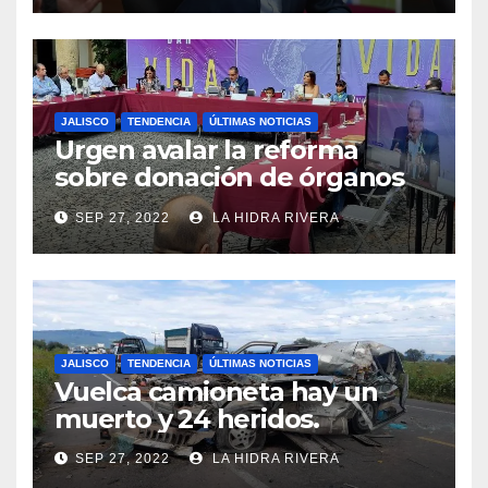
JALISCO
TENDENCIA
ÚLTIMAS NOTICIAS
Urgen avalar la reforma
sobre donación de órganos
en Jalisco.
SEP 27, 2022
LA HIDRA RIVERA
JALISCO
TENDENCIA
ÚLTIMAS NOTICIAS
Vuelca camioneta hay un
muerto y 24 heridos.
SEP 27, 2022
LA HIDRA RIVERA