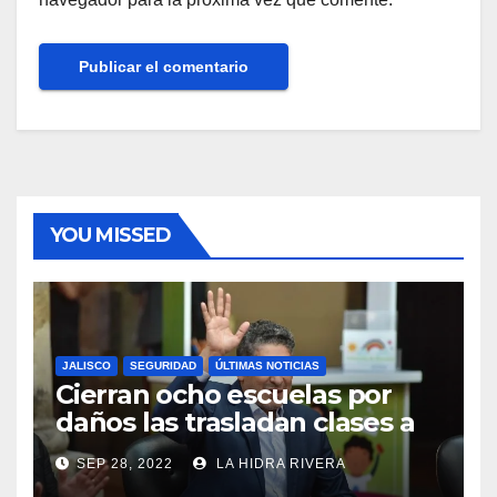
YOU MISSED
JALISCO
SEGURIDAD
ÚLTIMAS NOTICIAS
Cierran ocho escuelas por
daños las trasladan clases a
sedes alternas.
SEP 28, 2022
LA HIDRA RIVERA