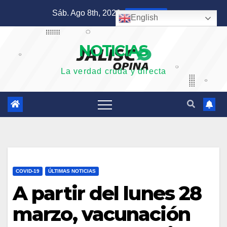
Saltar
Sáb. Ago 8th, 2026
7:21:30 AM
English
al
contenido
NOTICIAS
La verdad cruda y directa
COVID-19
ÚLTIMAS NOTICIAS
A partir del lunes 28
marzo, vacunación