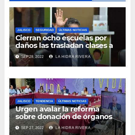
JALISCO
SEGURIDAD
ÚLTIMAS NOTICIAS
Cierran ocho escuelas por
daños las trasladan clases a
sedes alternas.
SEP 28, 2022
LA HIDRA RIVERA
JALISCO
TENDENCIA
ÚLTIMAS NOTICIAS
Urgen avalar la reforma
sobre donación de órganos
en Jalisco.
SEP 27, 2022
LA HIDRA RIVERA