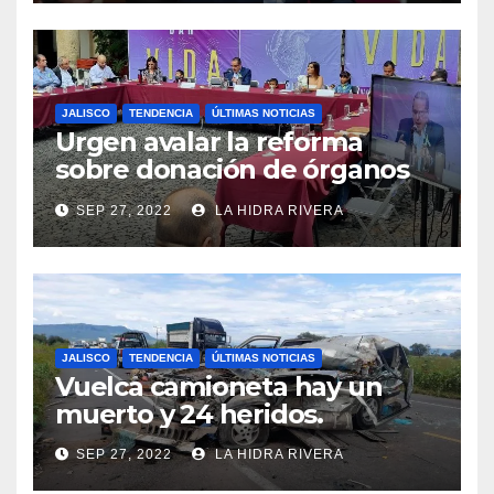
JALISCO
TENDENCIA
ÚLTIMAS NOTICIAS
Urgen avalar la reforma
sobre donación de órganos
en Jalisco.
SEP 27, 2022
LA HIDRA RIVERA
JALISCO
TENDENCIA
ÚLTIMAS NOTICIAS
Vuelca camioneta hay un
muerto y 24 heridos.
SEP 27, 2022
LA HIDRA RIVERA