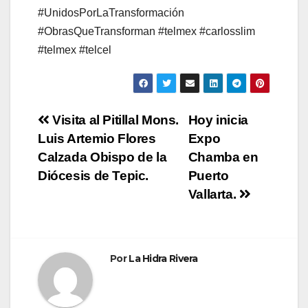
#UnidosPorLaTransformación
#ObrasQueTransforman #telmex #carlosslim
#telmex #telcel
Navegación
Visita al Pitillal Mons.
Hoy inicia
Luis Artemio Flores
Expo
de
Calzada Obispo de la
Chamba en
entradas
Diócesis de Tepic.
Puerto
Vallarta.
Por
La Hidra Rivera