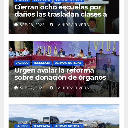
Cierran ocho escuelas por
daños las trasladan clases a
sedes alternas.
SEP 28, 2022
LA HIDRA RIVERA
JALISCO
TENDENCIA
ÚLTIMAS NOTICIAS
Urgen avalar la reforma
sobre donación de órganos
en Jalisco.
SEP 27, 2022
LA HIDRA RIVERA
JALISCO
TENDENCIA
ÚLTIMAS NOTICIAS