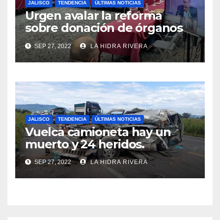
JALISCO
TENDENCIA
ÚLTIMAS NOTICIAS
Urgen avalar la reforma
sobre donación de órganos
en Jalisco.
SEP 27, 2022
LA HIDRA RIVERA
JALISCO
TENDENCIA
ÚLTIMAS NOTICIAS
Vuelca camioneta hay un
muerto y 24 heridos.
SEP 27, 2022
LA HIDRA RIVERA