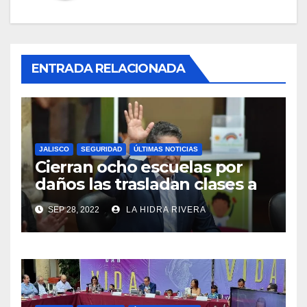
ENTRADA RELACIONADA
JALISCO
SEGURIDAD
ÚLTIMAS NOTICIAS
Cierran ocho escuelas por
daños las trasladan clases a
sedes alternas.
SEP 28, 2022
LA HIDRA RIVERA