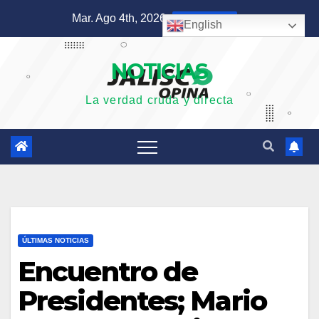
Saltar
Mar. Ago 4th, 2026
10:59:57 PM
English
al
contenido
NOTICIAS
La verdad cruda y directa
ÚLTIMAS NOTICIAS
Encuentro de
Presidentes; Mario