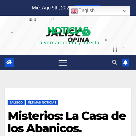
Saltar
Mié. Ago 5th, 2026
8:43:27 AM
English
al
contenido
NOTICIAS
La verdad cruda y directa
JALISCO
ÚLTIMAS NOTICIAS
Misterios: La Casa de
los Abanicos.