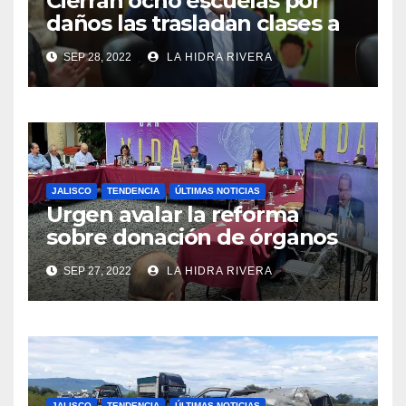
Cierran ocho escuelas por
daños las trasladan clases a
sedes alternas.
SEP 28, 2022
LA HIDRA RIVERA
JALISCO
TENDENCIA
ÚLTIMAS NOTICIAS
Urgen avalar la reforma
sobre donación de órganos
en Jalisco.
SEP 27, 2022
LA HIDRA RIVERA
JALISCO
TENDENCIA
ÚLTIMAS NOTICIAS