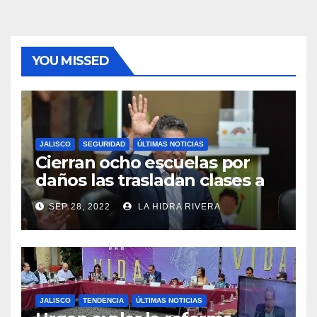
YOU MISSED
JALISCO
SEGURIDAD
ÚLTIMAS NOTICIAS
Cierran ocho escuelas por
daños las trasladan clases a
sedes alternas.
SEP 28, 2022
LA HIDRA RIVERA
JALISCO
TENDENCIA
ÚLTIMAS NOTICIAS