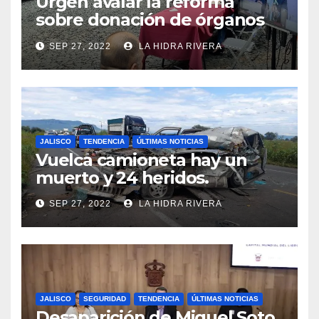
Urgen avalar la reforma
sobre donación de órganos
en Jalisco.
SEP 27, 2022
LA HIDRA RIVERA
JALISCO
TENDENCIA
ÚLTIMAS NOTICIAS
Vuelca camioneta hay un
muerto y 24 heridos.
SEP 27, 2022
LA HIDRA RIVERA
JALISCO
SEGURIDAD
TENDENCIA
ÚLTIMAS NOTICIAS
Desaparición de Miguel Soto