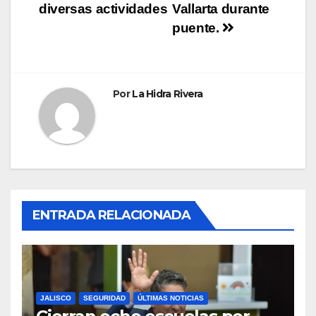
entradas
diversas actividades
Vallarta durante
puente.
Por
La Hidra Rivera
ENTRADA RELACIONADA
JALISCO
SEGURIDAD
ÚLTIMAS NOTICIAS