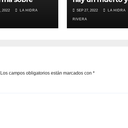
ción de
heridos.
, 2022
LA HIDRA
SEP 27, 2022
LA HIDRA
nos en Jalisco.
RIVERA
Los campos obligatorios están marcados con
*