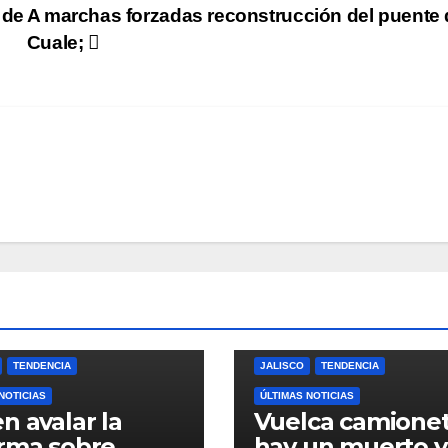
 de
A marchas forzadas reconstrucción del puente 
Cuale;
TENDENCIA
JALISCO
TENDENCIA
NOTICIAS
ÚLTIMAS NOTICIAS
n avalar la
Vuelca camione
rma sobre
hay un muerto y