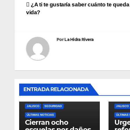
Navegación
¿A ti te gustaría saber cuánto te queda
vida?
de
entradas
Por
La Hidra Rivera
ENTRADA RELACIONADA
JALISCO
SEGURIDAD
JALISCO
ÚLTIMAS NOTICIAS
ÚLTIMAS 
Cierran ocho
Urge
escuelas por daños
refo