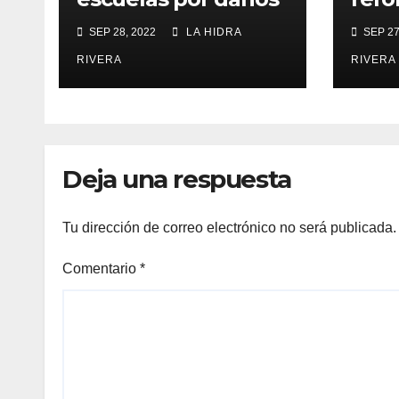
las trasladan clases
dona
SEP 28, 2022
LA HIDRA
SEP 27
a sedes alternas.
órga
RIVERA
RIVERA
Deja una respuesta
Tu dirección de correo electrónico no será publicada.
Comentario
*