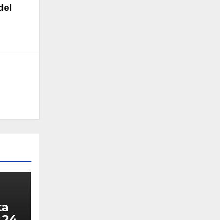
del
ta
 24