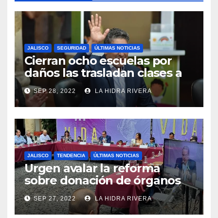
JALISCO
SEGURIDAD
ÚLTIMAS NOTICIAS
Cierran ocho escuelas por
daños las trasladan clases a
sedes alternas.
SEP 28, 2022
LA HIDRA RIVERA
JALISCO
TENDENCIA
ÚLTIMAS NOTICIAS
Urgen avalar la reforma
sobre donación de órganos
en Jalisco.
SEP 27, 2022
LA HIDRA RIVERA