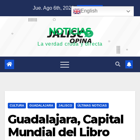
Saltar
Jue. Ago 6th, 2026
5:35:24 PM
English
al
contenido
NOTICIAS
La verdad cruda y directa
CULTURA
GUADALAJARA
JALISCO
ÚLTIMAS NOTICIAS
Guadalajara, Capital
Mundial del Libro