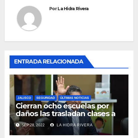
Por
La Hidra Rivera
ENTRADA RELACIONADA
JALISCO
SEGURIDAD
ÚLTIMAS NOTICIAS
Cierran ocho escuelas por
daños las trasladan clases a
sedes alternas.
SEP 28, 2022
LA HIDRA RIVERA