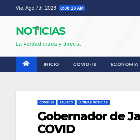
Saltar
Vie. Ago 7th, 2026
8:00:14 AM
al
contenido
NOTICIAS
La verdad cruda y directa
INICIO
COVID-19
ECONOMÍA
COVID-19
JALISCO
ÚLTIMAS NOTICIAS
Gobernador de Jal
COVID