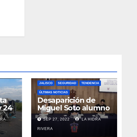
JALISCO
SEGURIDAD
TENDENCIA
ÚLTIMAS NOTICIAS
ta
Desaparición de
y 24
Miguel Soto alumno
del CUCEA.
DRA
SEP 27, 2022
LA HIDRA
RIVERA