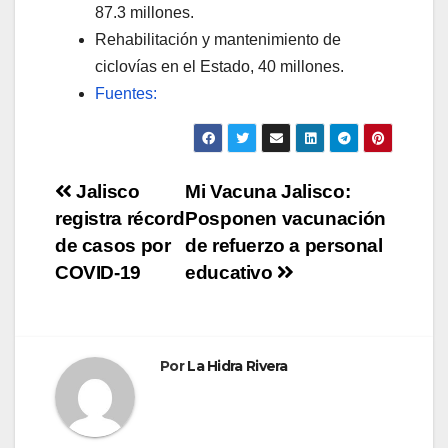
87.3 millones.
Rehabilitación y mantenimiento de
ciclovías en el Estado, 40 millones.
Fuentes:
Navegación
Jalisco
Mi Vacuna Jalisco:
registra récord
Posponen vacunación
de
de casos por
de refuerzo a personal
entradas
COVID-19
educativo
Por
La Hidra Rivera