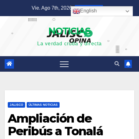
Saltar
Vie. Ago 7th, 2026
10:30:22 AM
English
al
contenido
NOTICIAS
La verdad cruda y directa
JALISCO
ÚLTIMAS NOTICIAS
Ampliación de
Peribús a Tonalá