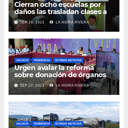
Cierran ocho escuelas por
daños las trasladan clases a
sedes alternas.
SEP 28, 2022
LA HIDRA RIVERA
JALISCO
TENDENCIA
ÚLTIMAS NOTICIAS
Urgen avalar la reforma
sobre donación de órganos
en Jalisco.
SEP 27, 2022
LA HIDRA RIVERA
JALISCO
TENDENCIA
ÚLTIMAS NOTICIAS