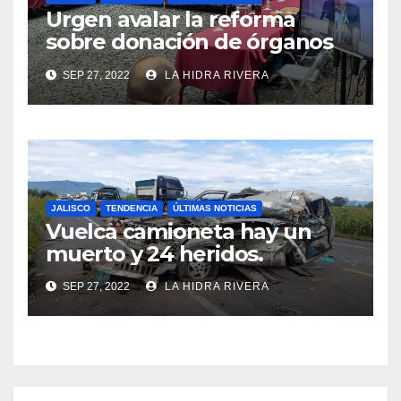
Urgen avalar la reforma
sobre donación de órganos
en Jalisco.
SEP 27, 2022
LA HIDRA RIVERA
JALISCO
TENDENCIA
ÚLTIMAS NOTICIAS
Vuelca camioneta hay un
muerto y 24 heridos.
SEP 27, 2022
LA HIDRA RIVERA