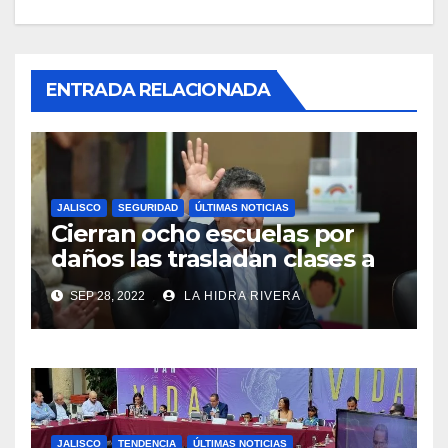
ENTRADA RELACIONADA
JALISCO
SEGURIDAD
ÚLTIMAS NOTICIAS
Cierran ocho escuelas por
daños las trasladan clases a
sedes alternas.
SEP 28, 2022
LA HIDRA RIVERA
JALISCO
TENDENCIA
ÚLTIMAS NOTICIAS