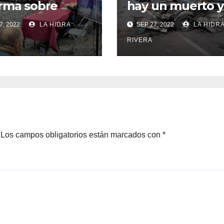
rma sobre
hay un muerto y
ción de
heridos.
7, 2022
LA HIDRA
SEP 27, 2022
LA HIDR
nos en Jalisco.
RIVERA
Los campos obligatorios están marcados con
*