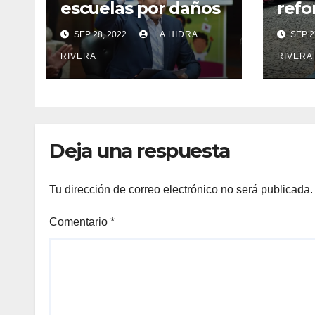
escuelas por daños
refo
las trasladan clases
dona
SEP 28, 2022
LA HIDRA
SEP 2
a sedes alternas.
órga
RIVERA
RIVERA
Deja una respuesta
Tu dirección de correo electrónico no será publicada.
Comentario
*