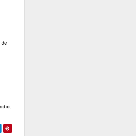
a de
idio.