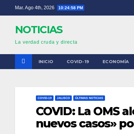
Saltar
Mar. Ago 4th, 2026
10:24:59 PM
al
contenido
NOTICIAS
La verdad cruda y directa
INICIO
COVID-19
ECONOMÍA
COVID-19
JALISCO
ÚLTIMAS NOTICIAS
COVID: La OMS al
nuevos casos» po