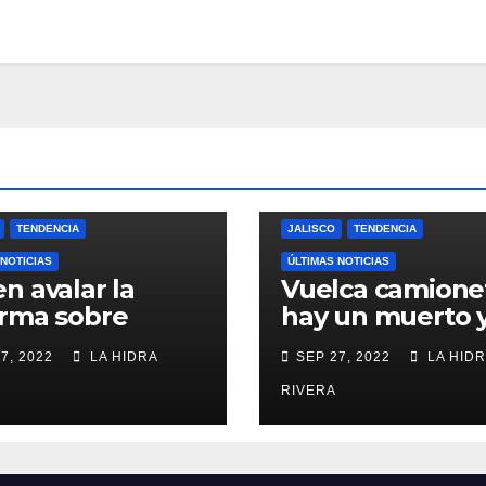
TENDENCIA
JALISCO
TENDENCIA
 NOTICIAS
ÚLTIMAS NOTICIAS
n avalar la
Vuelca camione
orma sobre
hay un muerto 
ación de
heridos.
7, 2022
LA HIDRA
SEP 27, 2022
LA HIDR
nos en Jalisco.
RIVERA