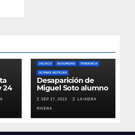
JALISCO
SEGURIDAD
TENDENCIA
ÚLTIMAS NOTICIAS
ta
Desaparición de
y 24
Miguel Soto alumno
del CUCEA.
A
SEP 27, 2022
LA HIDRA
RIVERA