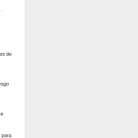
ios de
esgo
ce
s
para