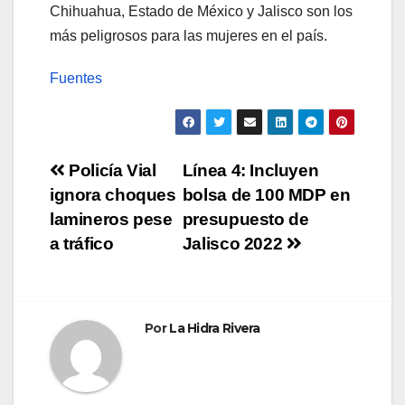
Chihuahua, Estado de México y Jalisco son los
más peligrosos para las mujeres en el país.
Fuentes
Navegación
Policía Vial
Línea 4: Incluyen
ignora choques
bolsa de 100 MDP en
de
lamineros pese
presupuesto de
entradas
a tráfico
Jalisco 2022
Por
La Hidra Rivera