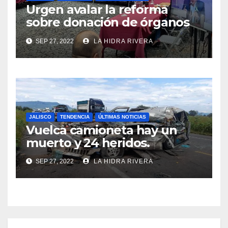
Urgen avalar la reforma
sobre donación de órganos
en Jalisco.
SEP 27, 2022
LA HIDRA RIVERA
JALISCO
TENDENCIA
ÚLTIMAS NOTICIAS
Vuelca camioneta hay un
muerto y 24 heridos.
SEP 27, 2022
LA HIDRA RIVERA