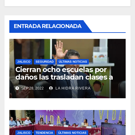
ENTRADA RELACIONADA
JALISCO
SEGURIDAD
ÚLTIMAS NOTICIAS
Cierran ocho escuelas por
daños las trasladan clases a
sedes alternas.
SEP 28, 2022
LA HIDRA RIVERA
JALISCO
TENDENCIA
ÚLTIMAS NOTICIAS