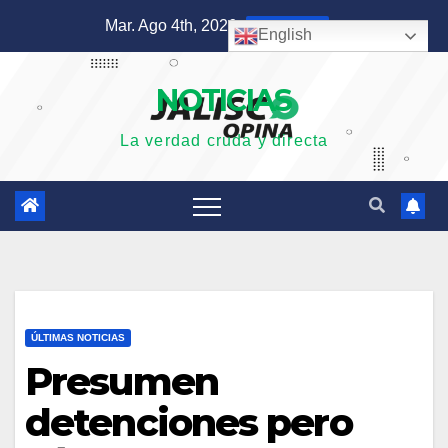
Saltar
Mar. Ago 4th, 2026
8:47:03 PM
English
al
contenido
NOTICIAS
La verdad cruda y directa
ÚLTIMAS NOTICIAS
Presumen
detenciones pero