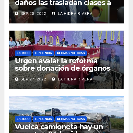
daños las trasladan clases a
sedes alternas.
SEP 28, 2022
LA HIDRA RIVERA
JALISCO
TENDENCIA
ÚLTIMAS NOTICIAS
Urgen avalar la reforma
sobre donación de órganos
en Jalisco.
SEP 27, 2022
LA HIDRA RIVERA
JALISCO
TENDENCIA
ÚLTIMAS NOTICIAS
Vuelca camioneta hay un