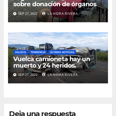
sobre donación de órganos
en Jalisco.
SEP 27, 2022
LA HIDRA RIVERA
JALISCO
TENDENCIA
ÚLTIMAS NOTICIAS
Vuelca camioneta hay un
muerto y 24 heridos.
SEP 27, 2022
LA HIDRA RIVERA
Deja una respuesta