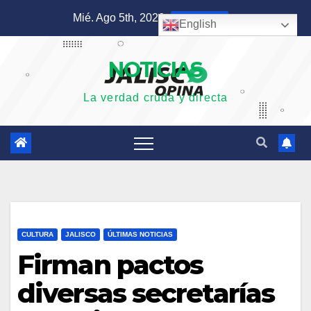
Saltar
Mié. Ago 5th, 2026
6:45:55 PM
English
al
contenido
NOTICIAS
La verdad cruda y directa
CULTURA
JALISCO
ÚLTIMAS NOTICIAS
Firman pactos
diversas secretarías