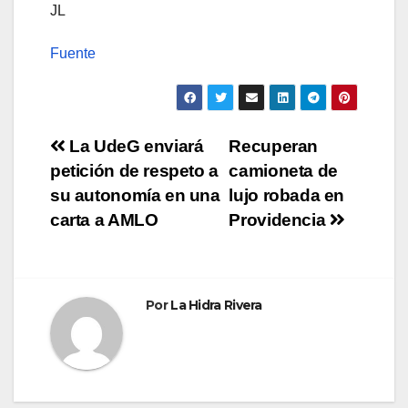
JL
Fuente
Navegación
La UdeG enviará
Recuperan
petición de respeto a
camioneta de
de
su autonomía en una
lujo robada en
entradas
carta a AMLO
Providencia
Por
La Hidra Rivera