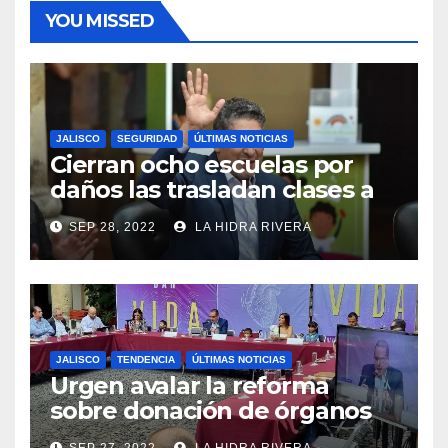
YOU MISSED
JALISCO
SEGURIDAD
ÚLTIMAS NOTICIAS
Cierran ocho escuelas por
daños las trasladan clases a
sedes alternas.
SEP 28, 2022
LA HIDRA RIVERA
JALISCO
TENDENCIA
ÚLTIMAS NOTICIAS
Urgen avalar la reforma
sobre donación de órganos
en Jalisco.