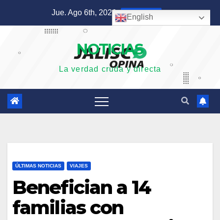
Saltar
Jue. Ago 6th, 2026
8:06:37 PM
English
al
contenido
NOTICIAS
La verdad cruda y directa
ÚLTIMAS NOTICIAS
VIAJES
Benefician a 14
familias con