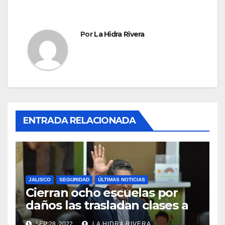
Por
La Hidra Rivera
ENTRADA RELACIONADA
JALISCO
SEGURIDAD
ÚLTIMAS NOTICIAS
Cierran ocho escuelas por
daños las trasladan clases a
sedes alternas.
SEP 28, 2022
LA HIDRA RIVERA