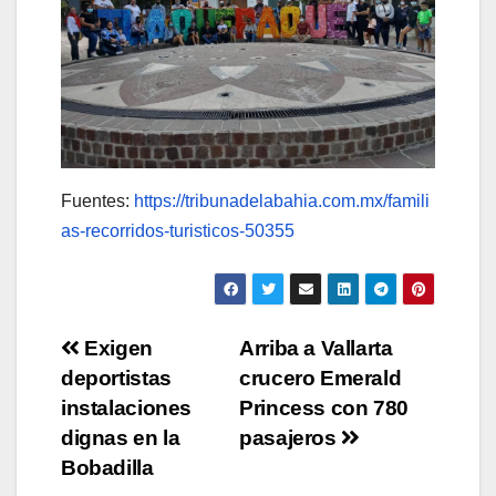
Fuentes:
https://tribunadelabahia.com.mx/famili
as-recorridos-turisticos-50355
Navegación
Exigen
Arriba a Vallarta
deportistas
crucero Emerald
de
instalaciones
Princess con 780
entradas
dignas en la
pasajeros
Bobadilla