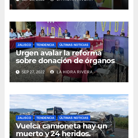
JALISCO
TENDENCIA
ÚLTIMAS NOTICIAS
Urgen avalar la reforma
sobre donación de órganos
en Jalisco.
SEP 27, 2022
LA HIDRA RIVERA
JALISCO
TENDENCIA
ÚLTIMAS NOTICIAS
Vuelca camioneta hay un
muerto y 24 heridos.